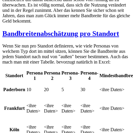
überwachen. Es ist völlig normal, dass sich die Nutzung verändert
und in der Regel zunimmt. Aber das kennen Sie sicher schon seit
Jahren, dass man zum Glück immer mehr Bandbreite für das gleiche
Geld bekommt.
Bandbreitenabschätzung pro Standort
Wenn Sie nun pro Standort definieren, wie viele Personas von
welchem Typ dort im mittel sitzen, können Sie die Bandbreite aus
jedem Standort nach nud von "außen" besser bestimmen. Auch das
mach man mit einer Tabelle. bevorzugt natürlich in Excel:
Persona
Persona
Persona-
Persona-
Standort
Mindestbandbre
1
2
3
4
Paderborn
10
20
5
30
<ihre Daten>
<ihre
<ihre
<ihre
<ihre
Frankfurt
<ihre Daten>
Daten>
Daten>
Daten>
Daten>
<ihre
<ihre
<ihre
<ihre
Köln
<ihre Daten>
Daten>
Daten>
Daten>
Daten>