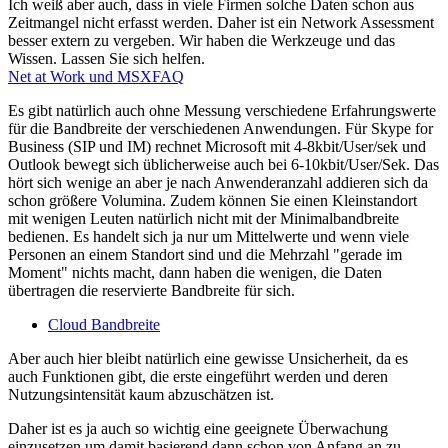
Ich weiß aber auch, dass in viele Firmen solche Daten schon aus
Zeitmangel nicht erfasst werden. Daher ist ein Network Assessment
besser extern zu vergeben. Wir haben die Werkzeuge und das
Wissen. Lassen Sie sich helfen.
Net at Work und MSXFAQ
Es gibt natürlich auch ohne Messung verschiedene Erfahrungswerte
für die Bandbreite der verschiedenen Anwendungen. Für Skype for
Business (SIP und IM) rechnet Microsoft mit 4-8kbit/User/sek und
Outlook bewegt sich üblicherweise auch bei 6-10kbit/User/Sek. Das
hört sich wenige an aber je nach Anwenderanzahl addieren sich da
schon größere Volumina. Zudem können Sie einen Kleinstandort
mit wenigen Leuten natürlich nicht mit der Minimalbandbreite
bedienen. Es handelt sich ja nur um Mittelwerte und wenn viele
Personen an einem Standort sind und die Mehrzahl "gerade im
Moment" nichts macht, dann haben die wenigen, die Daten
übertragen die reservierte Bandbreite für sich.
Cloud Bandbreite
Aber auch hier bleibt natürlich eine gewisse Unsicherheit, da es
auch Funktionen gibt, die erste eingeführt werden und deren
Nutzungsintensität kaum abzuschätzen ist.
Daher ist es ja auch so wichtig eine geeignete Überwachung
einzusetzen um damit basierend dann schon von Anfang an zu