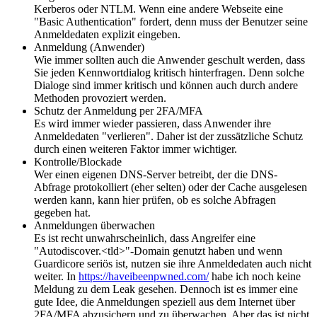
Kerberos oder NTLM. Wenn eine andere Webseite eine
"Basic Authentication" fordert, denn muss der Benutzer seine
Anmeldedaten explizit eingeben.
Anmeldung (Anwender)
Wie immer sollten auch die Anwender geschult werden, dass
Sie jeden Kennwortdialog kritisch hinterfragen. Denn solche
Dialoge sind immer kritisch und können auch durch andere
Methoden provoziert werden.
Schutz der Anmeldung per 2FA/MFA
Es wird immer wieder passieren, dass Anwender ihre
Anmeldedaten "verlieren". Daher ist der zussätzliche Schutz
durch einen weiteren Faktor immer wichtiger.
Kontrolle/Blockade
Wer einen eigenen DNS-Server betreibt, der die DNS-
Abfrage protokolliert (eher selten) oder der Cache ausgelesen
werden kann, kann hier prüfen, ob es solche Abfragen
gegeben hat.
Anmeldungen überwachen
Es ist recht unwahrscheinlich, dass Angreifer eine
"Autodiscover.<tld>"-Domain genutzt haben und wenn
Guardicore seriös ist, nutzen sie ihre Anmeldedaten auch nicht
weiter. In
https://haveibeenpwned.com/
habe ich noch keine
Meldung zu dem Leak gesehen. Dennoch ist es immer eine
gute Idee, die Anmeldungen speziell aus dem Internet über
2FA/MFA abzusichern und zu überwachen. Aber das ist nicht