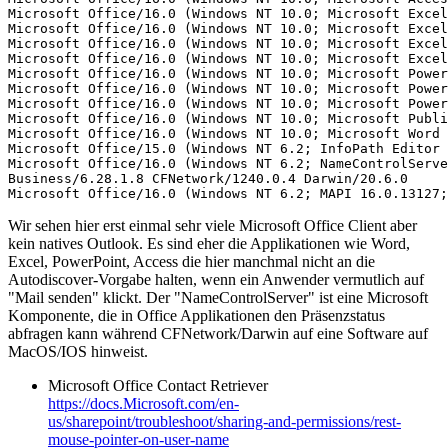
Microsoft Office/16.0 (Windows NT 10.0; Microsoft Excel
Microsoft Office/16.0 (Windows NT 10.0; Microsoft Excel
Microsoft Office/16.0 (Windows NT 10.0; Microsoft Excel
Microsoft Office/16.0 (Windows NT 10.0; Microsoft Excel
Microsoft Office/16.0 (Windows NT 10.0; Microsoft Power
Microsoft Office/16.0 (Windows NT 10.0; Microsoft Power
Microsoft Office/16.0 (Windows NT 10.0; Microsoft Power
Microsoft Office/16.0 (Windows NT 10.0; Microsoft Publi
Microsoft Office/16.0 (Windows NT 10.0; Microsoft Word 
Microsoft Office/15.0 (Windows NT 6.2; InfoPath Editor 
Microsoft Office/16.0 (Windows NT 6.2; NameControlServe
Business/6.28.1.8 CFNetwork/1240.0.4 Darwin/20.6.0

Wir sehen hier erst einmal sehr viele Microsoft Office Client aber
kein natives Outlook. Es sind eher die Applikationen wie Word,
Excel, PowerPoint, Access die hier manchmal nicht an die
Autodiscover-Vorgabe halten, wenn ein Anwender vermutlich auf
"Mail senden" klickt. Der "NameControlServer" ist eine Microsoft
Komponente, die in Office Applikationen den Präsenzstatus
abfragen kann während CFNetwork/Darwin auf eine Software auf
MacOS/IOS hinweist.
Microsoft Office Contact Retriever
https://docs.Microsoft.com/en-
us/sharepoint/troubleshoot/sharing-and-permissions/rest-
mouse-pointer-on-user-name