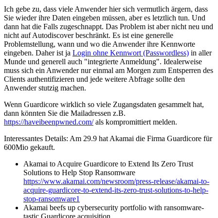
Ich gebe zu, dass viele Anwender hier sich vermutlich ärgern, dass
Sie wieder ihre Daten eingeben müssen, aber es letztlich tun. Und
dann hat die Falls zugeschnappt. Das Problem ist aber nicht neu und
nicht auf Autodiscover beschränkt. Es ist eine generelle
Problemstellung, wann und wo die Anwender ihre Kennworte
eingeben. Daher ist ja
Login ohne Kennwort (Passwordless)
in aller
Munde und generell auch "integrierte Anmeldung". Idealerweise
muss sich ein Anwender nur einmal am Morgen zum Entsperren des
Clients authentifizieren und jede weitere Abfrage sollte den
Anwender stutzig machen.
Wenn Guardicore wirklich so viele Zugangsdaten gesammelt hat,
dann könnten Sie die Mailadressen z.B.
https://haveibeenpwned.com/
als kompromittiert melden.
Interessantes Details: Am 29.9 hat Akamai die Firma Guardicore für
600Mio gekauft.
Akamai to Acquire Guardicore to Extend Its Zero Trust
Solutions to Help Stop Ransomware
https://www.akamai.com/newsroom/press-release/akamai-to-
acquire-guardicore-to-extend-its-zero-trust-solutions-to-help-
stop-ransomware1
Akamai beefs up cybersecurity portfolio with ransomware-
tastic Guardicore acquisition