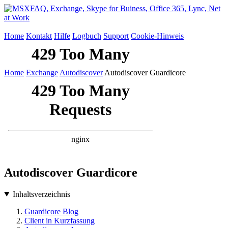
Home
Kontakt
Hilfe
Logbuch
Support
Cookie-Hinweis
Home
Exchange
Autodiscover
Autodiscover Guardicore
Autodiscover Guardicore
Inhaltsverzeichnis
Guardicore Blog
Client in Kurzfassung