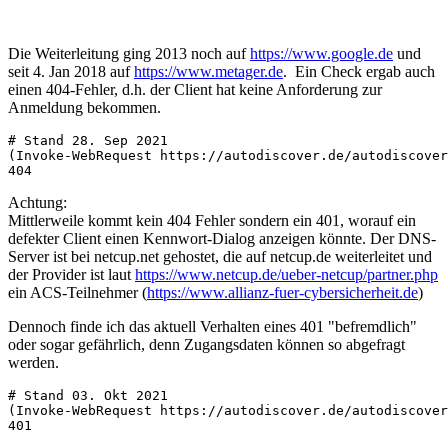
Die Weiterleitung ging 2013 noch auf
https://www.google.de
und
seit 4. Jan 2018 auf
https://www.metager.de
. Ein Check ergab auch
einen 404-Fehler, d.h. der Client hat keine Anforderung zur
Anmeldung bekommen.
# Stand 28. Sep 2021

(Invoke-WebRequest https://autodiscover.de/autodiscover
404
Achtung:
Mittlerweile kommt kein 404 Fehler sondern ein 401, worauf ein
defekter Client einen Kennwort-Dialog anzeigen könnte. Der DNS-
Server ist bei netcup.net gehostet, die auf netcup.de weiterleitet und
der Provider ist laut
https://www.netcup.de/ueber-netcup/partner.php
ein ACS-Teilnehmer (
https://www.allianz-fuer-cybersicherheit.de
)
Dennoch finde ich das aktuell Verhalten eines 401 "befremdlich"
oder sogar gefährlich, denn Zugangsdaten können so abgefragt
werden.
# Stand 03. Okt 2021

(Invoke-WebRequest https://autodiscover.de/autodiscover
401