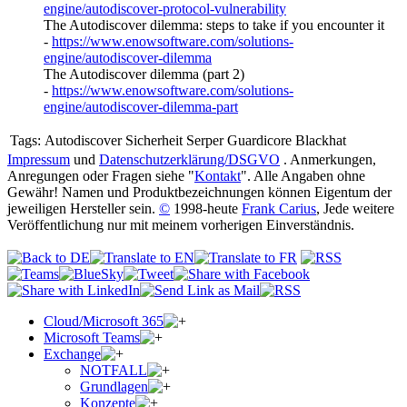
engine/autodiscover-protocol-vulnerability
The Autodiscover dilemma: steps to take if you encounter it
-
https://www.enowsoftware.com/solutions-
engine/autodiscover-dilemma
The Autodiscover dilemma (part 2)
-
https://www.enowsoftware.com/solutions-
engine/autodiscover-dilemma-part
Tags:
Autodiscover Sicherheit Serper Guardicore Blackhat
Impressum
und
Datenschutzerklärung/DSGVO
. Anmerkungen,
Anregungen oder Fragen siehe "
Kontakt
". Alle Angaben ohne
Gewähr! Namen und Produktbezeichnungen können Eigentum der
jeweiligen Hersteller sein.
©
1998-heute
Frank Carius
, Jede weitere
Veröffentlichung nur mit meinem vorherigen Einverständnis.
Cloud/Microsoft 365
Microsoft Teams
Exchange
NOTFALL
Grundlagen
Konzepte