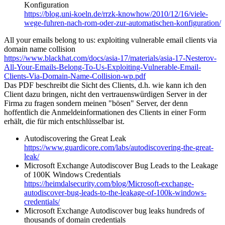
Konfiguration
https://blog.uni-koeln.de/rrzk-knowhow/2010/12/16/viele-
wege-fuhren-nach-rom-oder-zur-automatischen-konfiguration/
All your emails belong to us: exploiting vulnerable email clients via
domain name collision
https://www.blackhat.com/docs/asia-17/materials/asia-17-Nesterov-
All-Your-Emails-Belong-To-Us-Exploiting-Vulnerable-Email-
Clients-Via-Domain-Name-Collision-wp.pdf
Das PDF beschreibt die Sicht des Clients, d.h. wie kann ich den
Client dazu bringen, nicht den vertrauenswürdigen Server in der
Firma zu fragen sondern meinen "bösen" Server, der denn
hoffentlich die Anmeldeinformationen des Clients in einer Form
erhält, die für mich entschlüsselbar ist.
Autodiscovering the Great Leak
https://www.guardicore.com/labs/autodiscovering-the-great-
leak/
Microsoft Exchange Autodiscover Bug Leads to the Leakage
of 100K Windows Credentials
https://heimdalsecurity.com/blog/Microsoft-exchange-
autodiscover-bug-leads-to-the-leakage-of-100k-windows-
credentials/
Microsoft Exchange Autodiscover bug leaks hundreds of
thousands of domain credentials