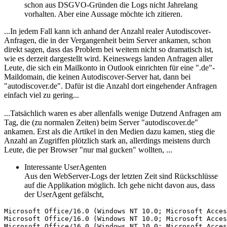
schon aus DSGVO-Gründen die Logs nicht Jahrelang
vorhalten. Aber eine Aussage möchte ich zitieren.
...In jedem Fall kann ich anhand der Anzahl realer Autodiscover-
Anfragen, die in der Vergangenheit beim Server ankamen, schon
direkt sagen, dass das Problem bei weitem nicht so dramatisch ist,
wie es derzeit dargestellt wird. Keineswegs landen Anfragen aller
Leute, die sich ein Mailkonto in Outlook einrichten für eine ".de"-
Maildomain, die keinen Autodiscover-Server hat, dann bei
"autodiscover.de". Dafür ist die Anzahl dort eingehender Anfragen
einfach viel zu gering...
...Tatsächlich waren es aber allenfalls wenige Dutzend Anfragen am
Tag, die (zu normalen Zeiten) beim Server "autodiscover.de"
ankamen. Erst als die Artikel in den Medien dazu kamen, stieg die
Anzahl an Zugriffen plötzlich stark an, allerdings meistens durch
Leute, die per Browser "nur mal gucken" wollten, ...
Interessante UserAgenten
Aus den WebServer-Logs der letzten Zeit sind Rückschlüsse
auf die Applikation möglich. Ich gehe nicht davon aus, dass
der UserAgent gefälscht,
Microsoft Office/16.0 (Windows NT 10.0; Microsoft Acces
Microsoft Office/16.0 (Windows NT 10.0; Microsoft Acces
Microsoft Office/16.0 (Windows NT 10.0; Microsoft Acces