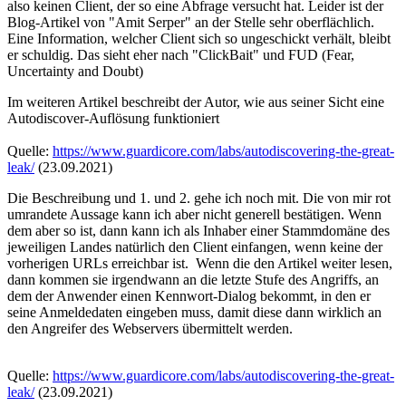
also keinen Client, der so eine Abfrage versucht hat. Leider ist der
Blog-Artikel von "Amit Serper" an der Stelle sehr oberflächlich.
Eine Information, welcher Client sich so ungeschickt verhält, bleibt
er schuldig. Das sieht eher nach "ClickBait" und FUD (Fear,
Uncertainty and Doubt)
Im weiteren Artikel beschreibt der Autor, wie aus seiner Sicht eine
Autodiscover-Auflösung funktioniert
Quelle:
https://www.guardicore.com/labs/autodiscovering-the-great-
leak/
(23.09.2021)
Die Beschreibung und 1. und 2. gehe ich noch mit. Die von mir rot
umrandete Aussage kann ich aber nicht generell bestätigen. Wenn
dem aber so ist, dann kann ich als Inhaber einer Stammdomäne des
jeweiligen Landes natürlich den Client einfangen, wenn keine der
vorherigen URLs erreichbar ist. Wenn die den Artikel weiter lesen,
dann kommen sie irgendwann an die letzte Stufe des Angriffs, an
dem der Anwender einen Kennwort-Dialog bekommt, in den er
seine Anmeldedaten eingeben muss, damit diese dann wirklich an
den Angreifer des Webservers übermittelt werden.
Quelle:
https://www.guardicore.com/labs/autodiscovering-the-great-
leak/
(23.09.2021)